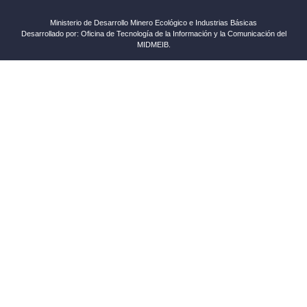
Ministerio de Desarrollo Minero Ecológico e Industrias Básicas
Desarrollado por: Oficina de Tecnología de la Información y la Comunicación del
MIDMEIB.