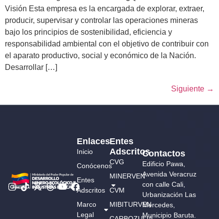
Visión Esta empresa es la encargada de explorar, extraer,
producir, supervisar y controlar las operaciones mineras
bajo los principios de sostenibilidad, eficiencia y
responsabilidad ambiental con el objetivo de contribuir con
el aparato productivo, social y económico de la Nación.
Desarrollar […]
Siguiente
→
Enlaces
Entes
Adscritos
Inicio
Contactos
CVG
Edificio Pawa,
Conócenos
Avenida Veracruz
MINERVEN
Entes
con calle Cali,
Adscritos
CVM
Urbanización Las
Marco
MIBITURVEN
Mercedes,
Legal
Municipio Baruta.
CARBOZULIA