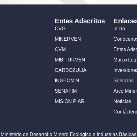
Entes Adscritos
Enlace
CVG
Inicio
MINERVEN
Conóceno
CVM
Entes Adsc
MIBITURVEN
Marco Leg
CARBOZULIA
Inversione
INGEOMIN
Servicios
SENAFIM
Arco Miner
MISIÒN PIAR
Noticias
Contácten
Ministerio de Desarrollo Minero Ecológico e Industrias Básicas