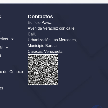
s
Contactos
Edificio Pawa,
Avenida Veracruz con calle
s
Cali,
ritos
Urbanización Las Mercedes,
Municipio Baruta.
al
Caracas, Venezuela
s
o del Orinoco
os