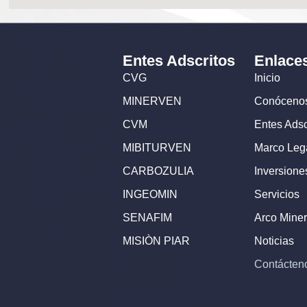
Entes Adscritos
Enlace
CVG
Inicio
MINERVEN
Conóceno
CVM
Entes Adsc
MIBITURVEN
Marco Leg
CARBOZULIA
Inversione
INGEOMIN
Servicios
SENAFIM
Arco Miner
MISIÒN PIAR
Noticias
Contácten