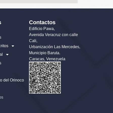
s
Contactos
Edificio Pawa,
Avenida Veracruz con calle
s
Cali,
ritos
Urbanización Las Mercedes,
Municipio Baruta.
al
Caracas, Venezuela
s
o del Orinoco
os