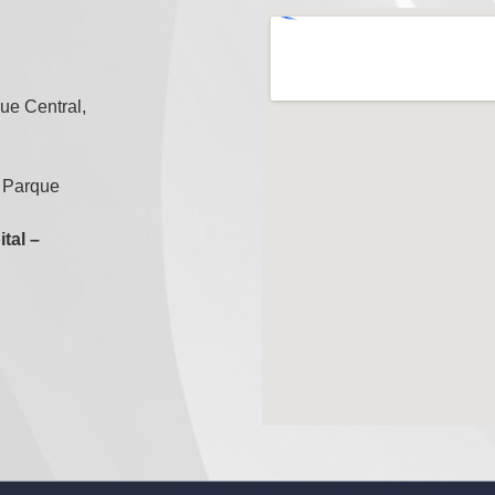
que Central,
 Parque
tal –