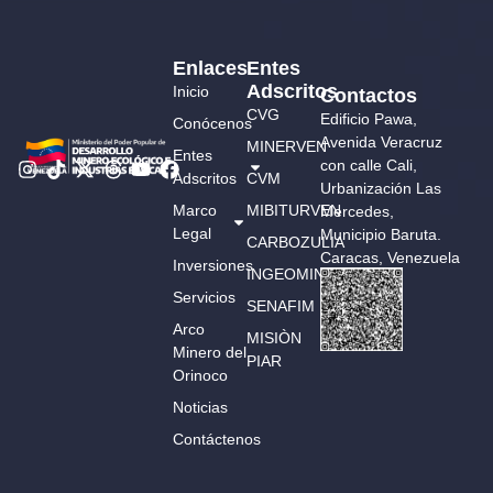
Enlaces
Entes
Adscritos
Inicio
Contactos
CVG
Edificio Pawa,
Conócenos
Avenida Veracruz
MINERVEN
Entes
con calle Cali,
Adscritos
CVM
Urbanización Las
Marco
MIBITURVEN
Mercedes,
Legal
Municipio Baruta.
CARBOZULIA
Caracas, Venezuela
Inversiones
INGEOMIN
Servicios
SENAFIM
Arco
MISIÒN
Minero del
PIAR
Orinoco
Noticias
Contáctenos