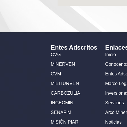
Entes Adscritos
Enlace
CVG
Inicio
MINERVEN
Conóceno
CVM
Entes Adsc
MIBITURVEN
Marco Leg
CARBOZULIA
Inversione
INGEOMIN
Servicios
SENAFIM
Arco Miner
MISIÒN PIAR
Noticias