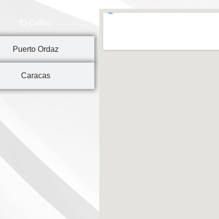
El Callao
Puerto Ordaz
Caracas